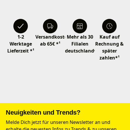
1-2
Versandkostenfrei
Mehr als 30
Kauf auf
Werktage
ab 65€ *¹
Filialen
Rechnung &
Lieferzeit *¹
deutschlandweit
später
zahlen*¹
Neuigkeiten und Trends?
Melde Dich jetzt für unseren Newsletter an und
erhalte die neuesten Infos zu Trends & zu unseren