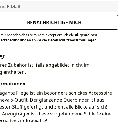
e E-Mail
BENACHRICHTIGE MICH
em Absenden des Formulars akzeptiere ich die
Allgemeinen
häftsbedingungen
sowie die
Datenschutzbestimmungen
.
ng:
res Zubehör ist, falls abgebildet, nicht im
g enthalten.
ormationen
agante Fliege ist ein besonders schickes Accessoire
nevals-Outfit! Der glänzende Querbinder ist aus
ter-Stoff gefertigt und zieht alle Blicke auf sich!
r Anzugträger ist diese vorgebundene Schleife eine
ternative zur Krawatte!