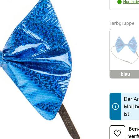
Nur in de
a
Farbgruppe
blau
Der Art
Mail b
ist.
Bena
verf