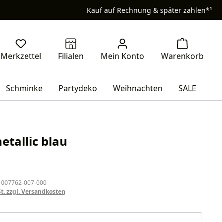
Kauf auf Rechnung & später zahlen*¹
Schminke
Partydeko
Weihnachten
SALE
etallic blau
eis:
 007762-007-000
St. zzgl. Versandkosten