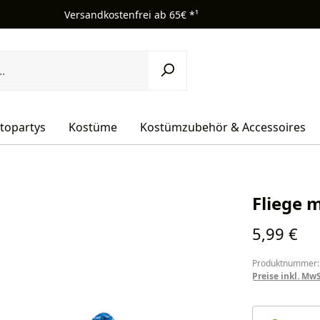
Versandkostenfrei ab 65€ *¹
topartys
Kostüme
Kostümzubehör & Accessoires
Fliege m
Regulärer Pr
5,99 €
Produktnummer:
Preise inkl. Mw