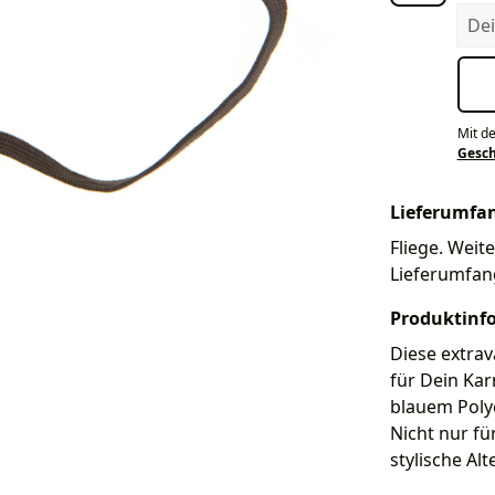
Dein
Mit d
Gesc
Lieferumfa
Fliege. Weite
Lieferumfan
Produktinf
Diese extrav
für Dein Kar
blauem Polyes
Nicht nur fü
stylische Al