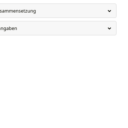
usammensetzung
rangaben