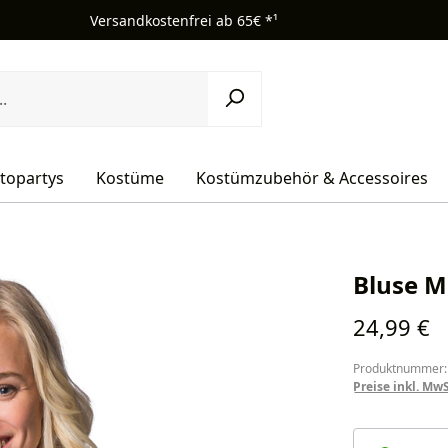
Versandkostenfrei ab 65€ *¹
topartys
Kostüme
Kostümzubehör & Accessoires
Bluse M
Regulärer Pr
24,99 €
Produktnummer:
Preise inkl. Mw