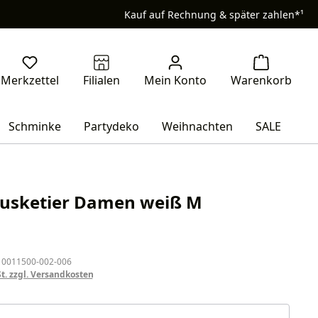
Kauf auf Rechnung & später zahlen*¹
Schminke
Partydeko
Weihnachten
SALE
usketier Damen weiß M
eis:
 0011500-002-006
St. zzgl. Versandkosten