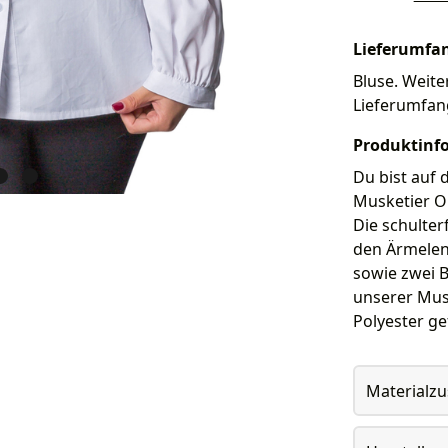
Lieferumfa
Bluse. Weiter
Lieferumfan
Produktinf
Du bist auf 
Musketier Ou
Die schulter
den Ärmelend
sowie zwei B
unserer Musk
Polyester ge
Materialz