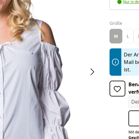
Nur in de
auswäh
Größe
M
L
Der Art
Mail b
ist.
Bena
verf
Dein
Mit d
Gesc