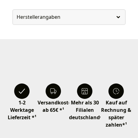
Herstellerangaben
1-2
Versandkostenfrei
Mehr als 30
Kauf auf
Werktage
ab 65€ *¹
Filialen
Rechnung &
Lieferzeit *¹
deutschlandweit
später
zahlen*¹