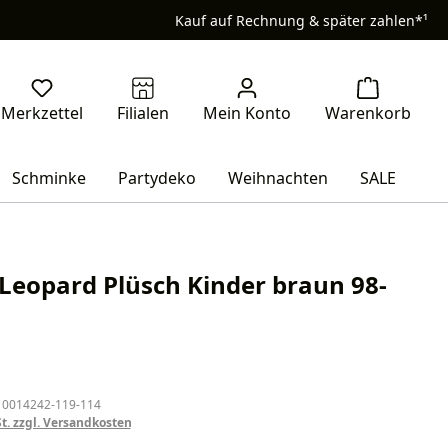
Kauf auf Rechnung & später zahlen*¹
Schminke
Partydeko
Weihnachten
SALE
 Leopard Plüsch Kinder braun 98-
eis:
 0014242-119-114
St. zzgl. Versandkosten