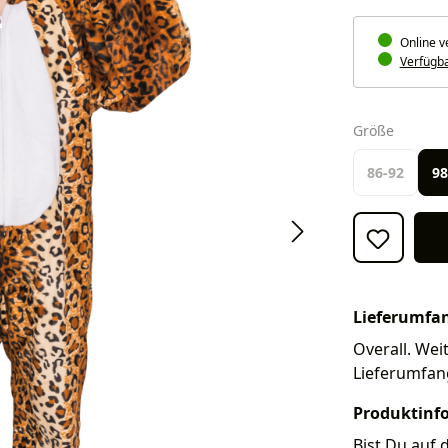
Online v
Verfügbar
auswäh
Größe
86-92
98
Lieferumfa
Overall. Weit
Lieferumfan
Produktinf
Bist Du auf