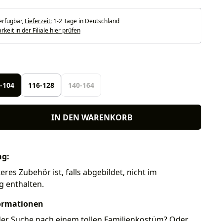
erfügbar,
Lieferzeit:
1-2 Tage in Deutschland
keit in der Filiale hier prüfen
len
-104
116-128
140-164
IN DEN WARENKORB
ng:
eres Zubehör ist, falls abgebildet, nicht im
g enthalten.
ormationen
 der Suche nach einem tollen Familienkostüm? Oder