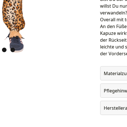
willst Du nu
verwandeln? 
Overall mit 
An den Füße
Kapuze wirkt
der Rückseit
leichte und 
der Vorderse
Materialz
Pflegehin
Herstelle