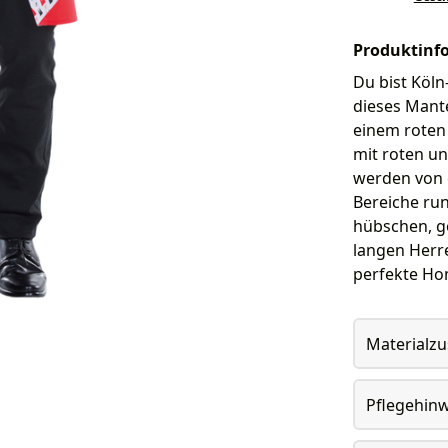
Produktinf
Du bist Köln
dieses Mant
einem roten 
mit roten un
werden von e
Bereiche ru
hübschen, g
langen Herre
perfekte Ho
Materialz
Pflegehin