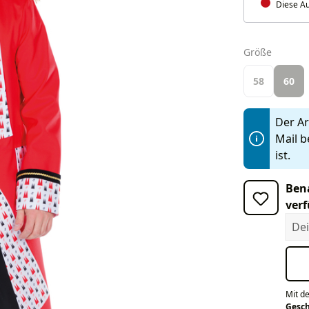
Diese Au
auswäh
Größe
58
60
Der Art
Mail b
ist.
Bena
verf
Dein
Mit d
Gesc