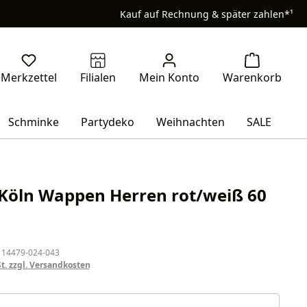
Kauf auf Rechnung & später zahlen*¹
Schminke
Partydeko
Weihnachten
SALE
Köln Wappen Herren rot/weiß 60
eis:
 14479-024-043
St. zzgl. Versandkosten