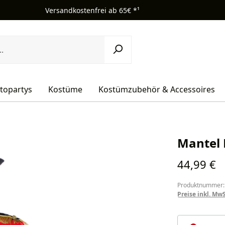
Versandkostenfrei ab 65€ *¹
topartys
Kostüme
Kostümzubehör & Accessoires
Mantel 
Regulärer Pr
44,99 €
Produktnummer:
Preise inkl. Mw