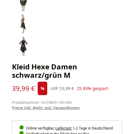
Kleid Hexe Damen
schwarz/grün M
Verkaufspreis:
39,99 €
Regulärer Preis:
%
UVP
53,99 €
25.93% gespart
Produktnummer: m219845-145-006
Preise inkl. MwSt. zzgl. Versandkosten
Online verfügbar,
Lieferzeit:
1-2 Tage in Deutschland
Verfügbarkeit in der Filiale hier prüfen